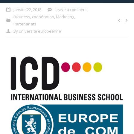
janvier 22, 2018
Leave a comment
Business
,
coopération
,
Marketing
,
Partenariats
By
universite europeenne