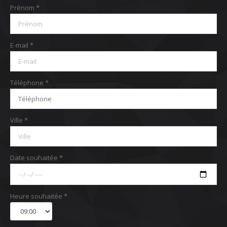
Prénom *
E-mail *
Téléphone *
Ville *
Date souhaitée *
Heure souhaitée *