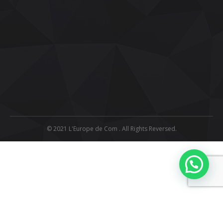
© 2021 L'Europe de Com . All Rights Reversed.