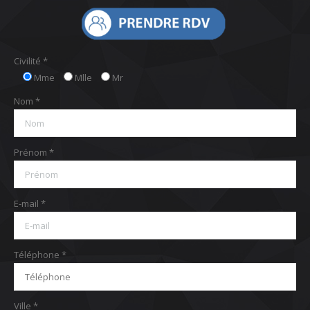
Civilité *
Mme
Mlle
Mr
Nom *
Prénom *
E-mail *
Téléphone *
Ville *