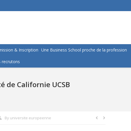
ission & Inscription
Une Business School proche de la profession
 recrutons
é de Californie UCSB
By
universite europeenne