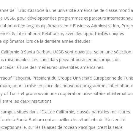
ne de Tunis s’associe à une université américaine de classe mondia
bara UCSB, pour développer des programmes et parcours internationau
rnationaux en anglais diplômants en « Business Administration, Proje
ces & International Relations », avec des opportunités uniques
 diplômante lors de la dernière année d’études.
de Californie à Santa Barbara UCSB sont ouvertes, selon une sélection 
 plus raisonnables. Les candidats peuvent postuler au campus de
 accéder à l’une des meilleures universités américaines.
derraouf Tebourbi, Président du Groupe Université Européenne de Tuni
Barbara, pour la mise en place des nouveaux programmes internationa
ty of Tunis et promouvoir une coopération universitaire et internation
ntre les deux institutions.
campus situés dans l’Etat de Californie, classés parmi les meilleures
ornie à Santa Barbara qui accueillera les étudiants de l’Université
ptionnelle, sur les falaises de l’océan Pacifique. C’est la seule