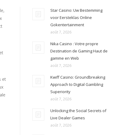
le,
Star Casino: Uw Bestemming
voor Eersteklas Online
x
Gokentertainment
ct
août 7, 2026
Nika Casino : Votre propre
Destination de Gaming Haut de
et
gamme en Web
août 7, 2026
Kwiff Casino: Groundbreaking
s et
Approach to Digital Gambling
ux
Superiority
ale
août 7, 2026
Unlocking the Social Secrets of
Live Dealer Games
août 7, 2026