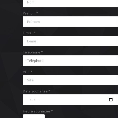
Prénom *
E-mail *
Téléphone *
Ville *
Date souhaitée *
Heure souhaitée *