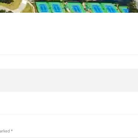
 marked
*