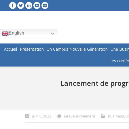
English
Accueil
Présentation
Un Campus Nouvelle Génération
Une Busin
Les confér
Lancement de progra
You are here:
juin 5, 2023
Leave a comment
Business
,
c