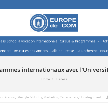
ess School à vocation Internationale
Cursus & Programmes
Adm
enciers
Réussites des anciens
Salle de Presse
La Recherche
Nous
mmes internationaux avec l’Universit
Home
Business
oopération
,
Lifestyle & Hobby
,
Marketing
,
Partenariats
,
Uncategorized