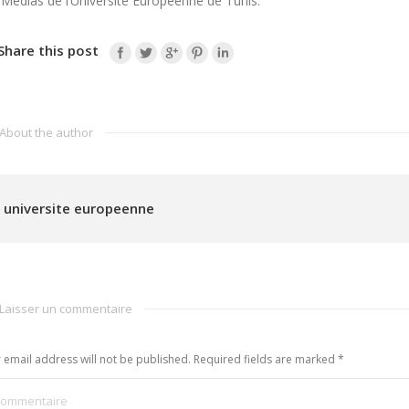
 Médias de l’Université Européenne de Tunis.
Share this post
About the author
universite europeenne
Laisser un commentaire
 email address will not be published. Required fields are marked
*
ommentaire