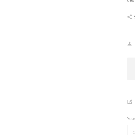
des
Your
C