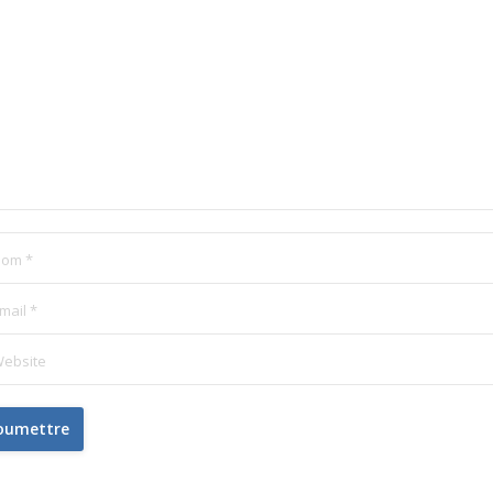
om *
mail *
ebsite
oumettre