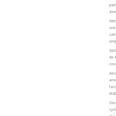
part
avec
Mem
une
cam
uni
Abd
de 
coo
Ains
ann
l’ac
éta
Des
cyc