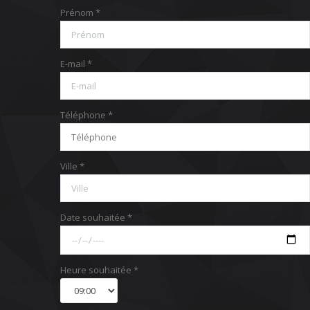
Prénom *
E-mail *
Téléphone *
Ville *
Date souhaitée *
Heure souhaitée *