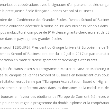
enariats et coopérations avec la signature d’un partenariat d’échang
 la prestigieuse école française Rennes School of Business.
bre de la Conférence des Grandes Ecoles, Rennes School of Busines
 triple couronne décernée à moins de 1% des Business Schools dans le
pus multiculturel composé de 91% d’enseignants-chercheurs et de 53 %
que dans le paysage des grandes écoles.
erraouf TEBOURBI, Président du Groupe Université Européenne de Tun
Rennes School of Business ont conclu le 2 Juillet 2017 un partenaria
pération en matière d’enseignement et d’échanges d’étudiants.
i, les étudiants inscrits au programme Master et MBA en Marketing In
ée au campus de Rennes School of Business en bénéficiant d’un double
créditation européenne par “l’European Accreditation Board of Higher 
blissements coopéreront aussi dans les domaines de la mobilité et de
 bourses en faveur des étudiants de l’Europe de Com ont été mises 
le pour encourager le programme du double diplôme et la coopérati