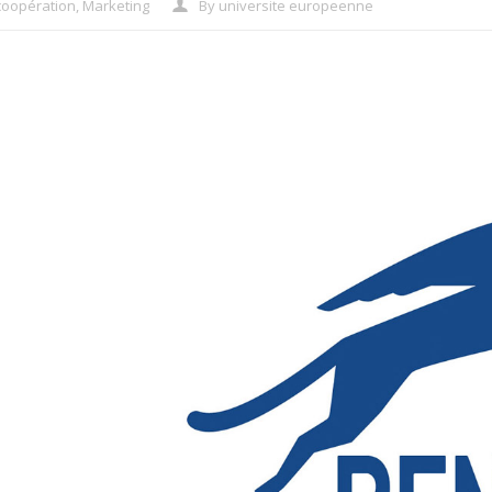
coopération
,
Marketing
By
universite europeenne