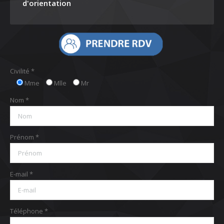
d'orientation
Civilité *
Mme
Mlle
Mr
Nom *
Prénom *
E-mail *
Téléphone *