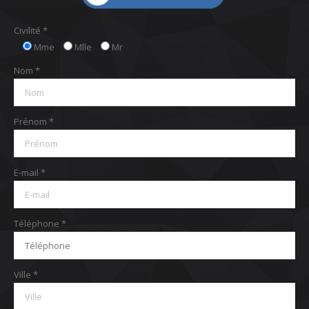
Civilité *
Mme
Mlle
Mr
Nom *
Prénom *
E-mail *
Téléphone *
Ville *