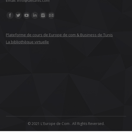
Email: ‎info@uetunis.com
Find us on:
Plateforme de cours de Europe de com & Business de Tunis
La bibliothèque virtuelle
© 2021 L'Europe de Com . All Rights Reversed.