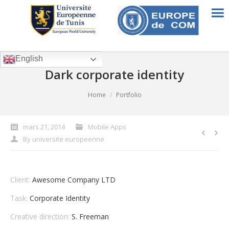
English
Dark corporate identity
You are here:
Home
Portfolio
mars 21, 2014
Mobile Apps
By
universite europeenne
Client:
Awesome Company LTD
Task:
Corporate Identity
Creative direction:
S. Freeman