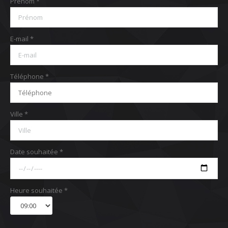
Prénom *
E-mail *
Téléphone *
Ville *
Date souhaitée *
Heure souhaitée *