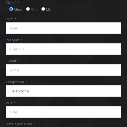
Civilité *
Mme
Mlle
Mr
Nom *
Prénom *
E-mail *
Téléphone *
Ville *
Date souhaitée *