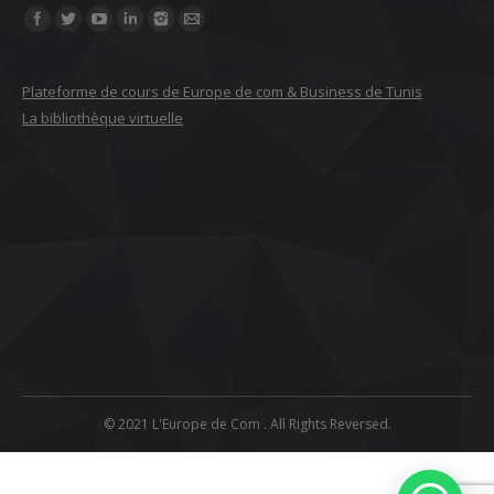
Find us on:
Plateforme de cours de Europe de com & Business de Tunis
La bibliothèque virtuelle
© 2021 L'Europe de Com . All Rights Reversed.