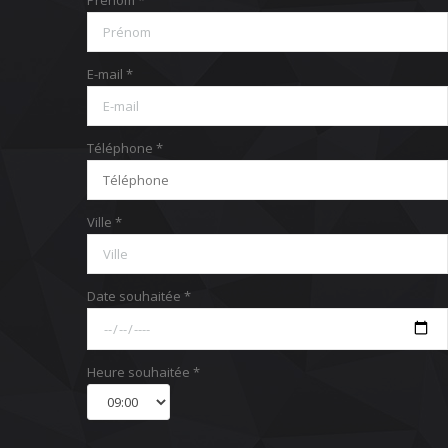
E-mail *
Téléphone *
Ville *
Date souhaitée *
Heure souhaitée *