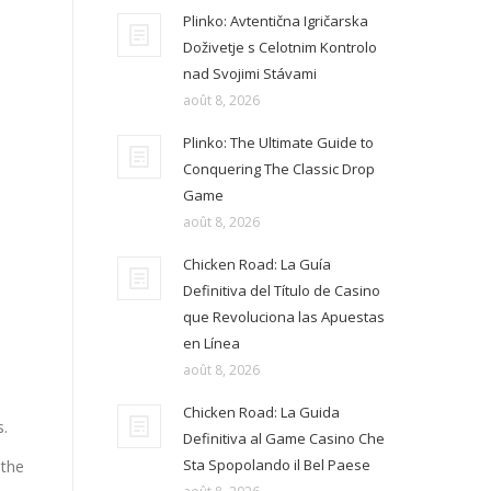
Plinko: Avtentična Igričarska
Doživetje s Celotnim Kontrolo
nad Svojimi Stávami
août 8, 2026
Plinko: The Ultimate Guide to
Conquering The Classic Drop
Game
août 8, 2026
Chicken Road: La Guía
Definitiva del Título de Casino
que Revoluciona las Apuestas
en Línea
août 8, 2026
Chicken Road: La Guida
s.
Definitiva al Game Casino Che
Sta Spopolando il Bel Paese
 the