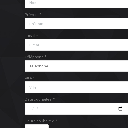
Prénom *
E-mail *
Téléphone *
Ville *
Date souhaitée *
Heure souhaitée *