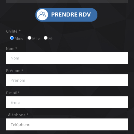
Civilité *
Mme
Mlle
Mr
Nom *
Prénom *
E-mail *
Téléphone *