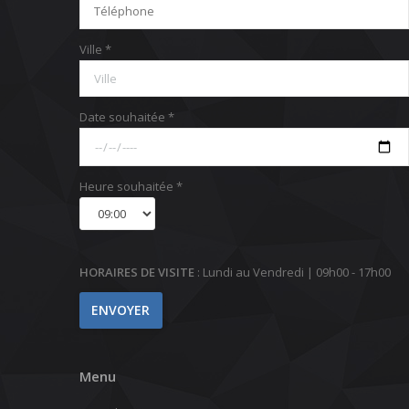
Ville *
Date souhaitée *
Heure souhaitée *
HORAIRES DE VISITE
: Lundi au Vendredi | 09h00 - 17h00
Menu