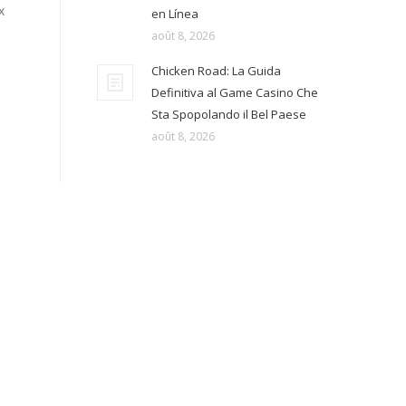
x
en Línea
août 8, 2026
Chicken Road: La Guida
Definitiva al Game Casino Che
Sta Spopolando il Bel Paese
août 8, 2026