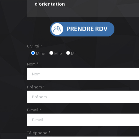
d'orientation
Civilité *
Mme
Mlle
Mr
Nom *
Prénom *
E-mail *
Téléphone *