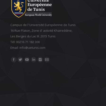
Campus de l’ Université Européenne de Tunis
16 Rue Platon, Zone d' activité Khaireddine,
Les Berges du Lac III. 2015 Tunis
Tél: 00216 71 182 300
Email: ‎info@uetunis.com
Find us on: