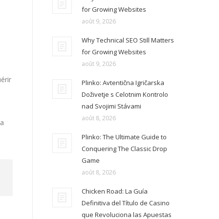
for Growing Websites
août 9, 2026
Why Technical SEO Still Matters
for Growing Websites
août 9, 2026
érir
Plinko: Avtentična Igričarska
Doživetje s Celotnim Kontrolo
nad Svojimi Stávami
août 8, 2026
la
Plinko: The Ultimate Guide to
Conquering The Classic Drop
Game
août 8, 2026
Chicken Road: La Guía
Definitiva del Título de Casino
que Revoluciona las Apuestas