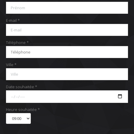
E-mail *
Téléphone *
Ville *
Date souhaitée *
Heure souhaitée *