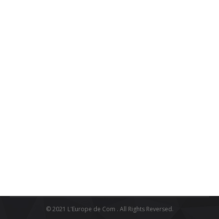
La neutralité permanente est un principe de la politique
étrangère de la Suisse.L’Ambassadeur de Suisse en
Tunisie et en Lybie, Josef Renggli a eu l’occasion d’en
discuter la signification pratique dans le cadre d´une
conférence et d’un débat interactif avec les étudiants
de Université Européenne de Tunis sous le thème « La
neutralité suisse dans…
mai 11, 2023
Leave a comment
Business
,
coopération
,
Marketing
,
Partenariats
,
Uncategorized
By
universite europeenne
Share this post
© 2021 L'Europe de Com . All Rights Reversed.