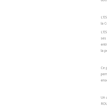
L’E
la 
L’E
ses 
entr
la 
Ce p
per
ens
Un 
ROU