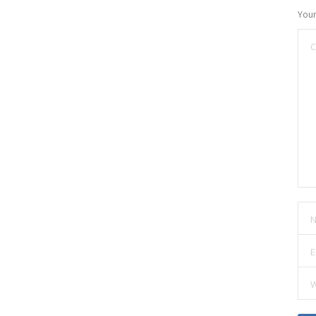
Your
C
N
E
W