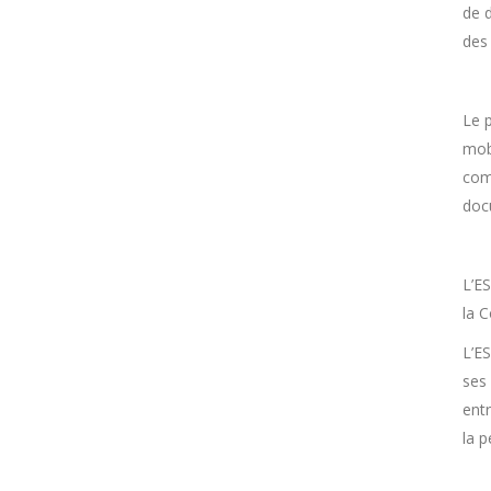
de 
des
Le p
mobi
com
doc
L’E
la 
L’E
ses 
entr
la 