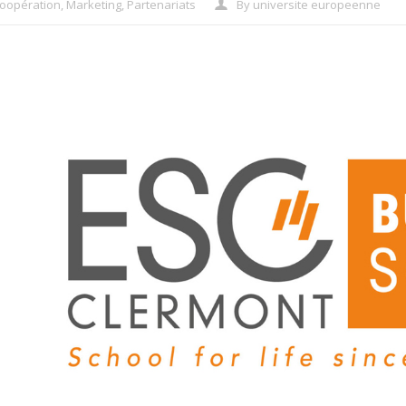
oopération
,
Marketing
,
Partenariats
By
universite europeenne