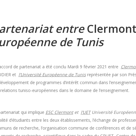
artenariat entre
Clermont
uropéenne de Tunis
accord de partenariat a été conclu Mardi 9 février 2021 entre
Clermo
DIER et
l’Université Européenne de Tunis
représentée par son Pré
développement de programmes d’intérêt commun dans l’enseignement
 relations tuniso-européennes dans le domaine de l’enseignement.
artenariat qui implique
ESC Clermont
et
l’UET
Université Européenn
lité d’étudiants entre les deux établissements, l’échange de professeu
muns de recherche, l’organisation commune de conférences et de sémi
uments de recherche scientifique dans le cadre du CRUET, Centre de 