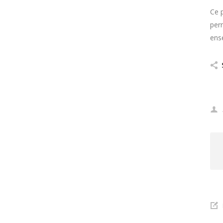
Ce p
per
ens