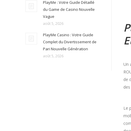
PlayMe : Votre Guide Détaillé
du Game de Casino Nouvelle
Vague
P
août 5, 2026
PlayMe Casino : Votre Guide
E
Complet du Divertissement de
Pari Nouvelle Génération
août 5, 2026
Un 
ROU
de 
des
Le p
mobi
com
doc