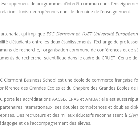
développement de programmes d’intérêt commun dans l’enseignement
 relations tuniso-européennes dans le domaine de l’enseignement.
artenariat qui implique
ESC Clermont
et
l’UET
Université Européenn
lité d’étudiants entre les deux établissements, l’échange de professeu
muns de recherche, l’organisation commune de conférences et de sémi
uments de recherche scientifique dans le cadre du CRUET, Centre de 
SC Clermont Business School est une école de commerce française f
Conférence des Grandes Ecoles et du Chapitre des Grandes Ecoles d
SC porte les accréditations AACSB, EPAS et AMBA ; elle est aussi rép
partenaires internationaux, ses doubles compétences et doubles diplô
eprises. Des recruteurs et des milieux éducatifs reconnaissent à
Cler
pédagogie et de l’accompagnement des élèves.