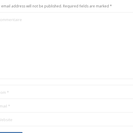
 email address will not be published. Required fields are marked
*
ommentaire
om *
mail *
ebsite