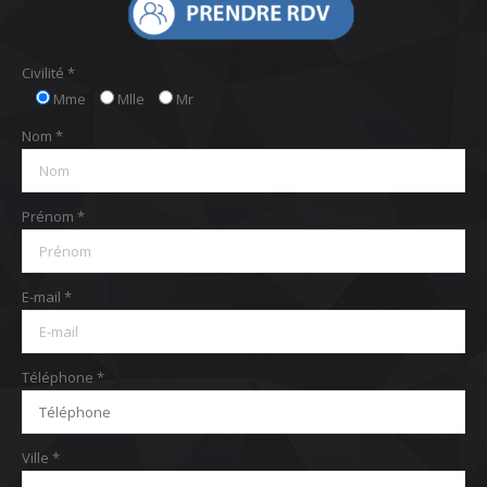
Civilité *
Mme
Mlle
Mr
Nom *
Prénom *
E-mail *
Téléphone *
Ville *