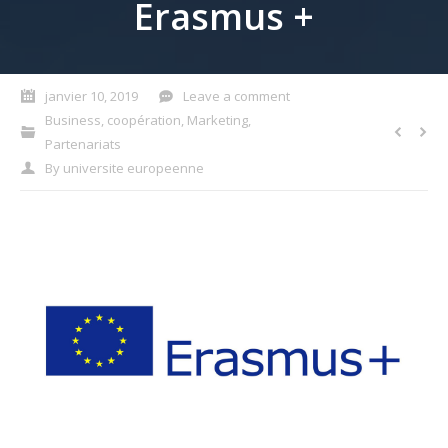
Erasmus +
janvier 10, 2019
Leave a comment
Business
,
coopération
,
Marketing
,
Partenariats
By
universite europeenne