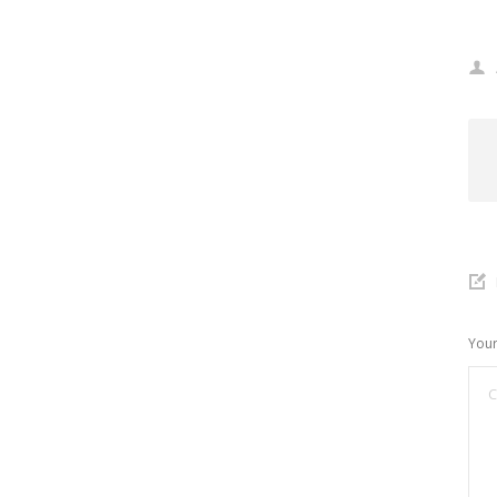
Your
C