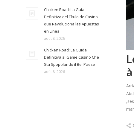
Chicken Road: La Guía
Definitiva del Título de Casino
que Revoluciona las Apuestas
en Línea
août 8, 2026
Chicken Road: La Guida
L
Definitiva al Game Casino Che
Sta Spopolando il Bel Paese
à
août 8, 2026
Arri
Abde
,ses
mar