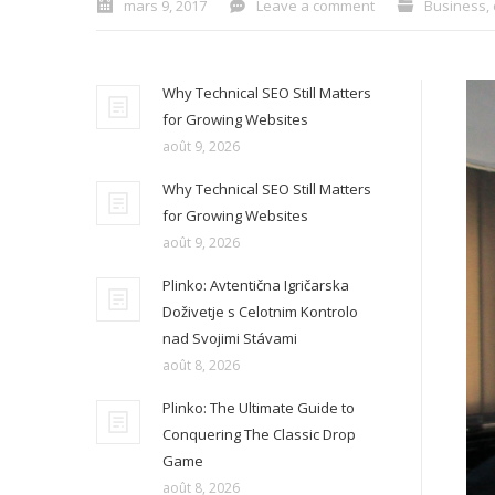
mars 9, 2017
Leave a comment
Business
,
Why Technical SEO Still Matters
for Growing Websites
août 9, 2026
Why Technical SEO Still Matters
for Growing Websites
août 9, 2026
Plinko: Avtentična Igričarska
Doživetje s Celotnim Kontrolo
nad Svojimi Stávami
août 8, 2026
Plinko: The Ultimate Guide to
Conquering The Classic Drop
Game
août 8, 2026