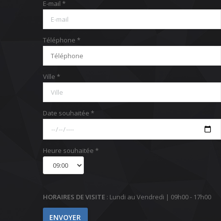
E-mail *
Téléphone *
Ville *
Date souhaitée *
Heure souhaitée *
HORAIRES DE VISITE
: Lundi au Vendredi | 09h00 - 17h00