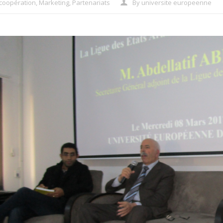
coopération
,
Marketing
,
Partenariats
By
universite europeenne