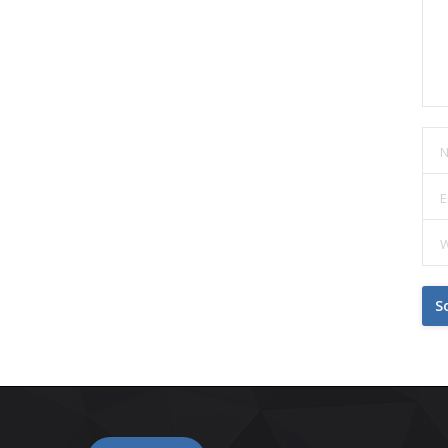
N
E
W
S