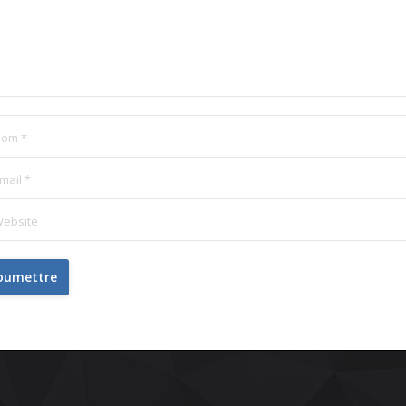
om *
mail *
ebsite
oumettre