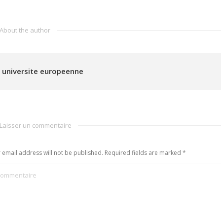
About the author
universite europeenne
Laisser un commentaire
 email address will not be published. Required fields are marked
*
ommentaire