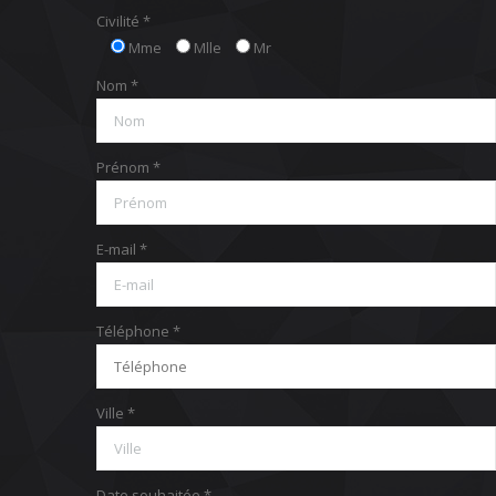
Civilité *
Mme
Mlle
Mr
Nom *
Prénom *
E-mail *
Téléphone *
Ville *
Date souhaitée *