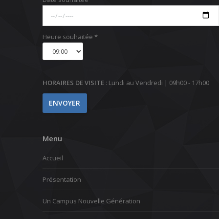
Heure souhaitée *
HORAIRES DE VISITE
: Lundi au Vendredi | 09h00 - 17h00
Menu
Accueil
Présentation
Un Campus Nouvelle Génération