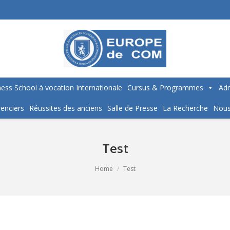
ess School à vocation Internationale
Cursus & Programmes
Adm
enciers
Réussites des anciens
Salle de Presse
La Recherche
Nous
Test
Home
Test