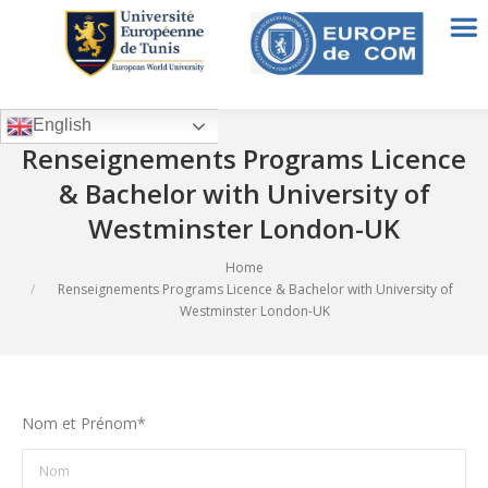
English
Renseignements Programs Licence
& Bachelor with University of
Westminster London-UK
Home
You are here:
Renseignements Programs Licence & Bachelor with University of
Westminster London-UK
Nom et Prénom*