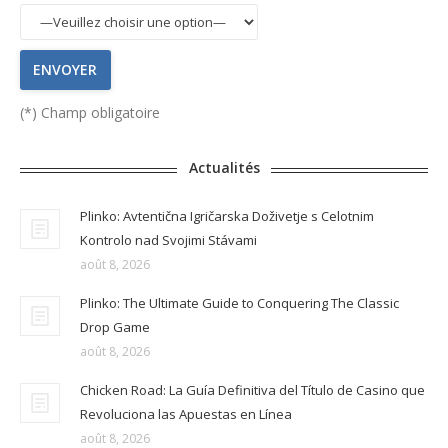
(*) Champ obligatoire
Actualités
Plinko: Avtentična Igričarska Doživetje s Celotnim
Kontrolo nad Svojimi Stávami
août 8, 2026
Plinko: The Ultimate Guide to Conquering The Classic
Drop Game
août 8, 2026
Chicken Road: La Guía Definitiva del Título de Casino que
Revoluciona las Apuestas en Línea
août 8, 2026