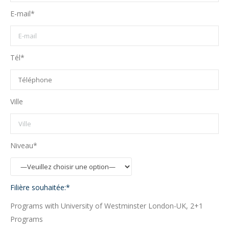
E-mail*
Tél*
Ville
Niveau*
Filière souhaitée:*
Programs with University of Westminster London-UK, 2+1
Programs