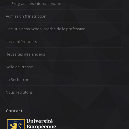
Programmes Internationaux
Admission & Inscription
Une Business School proche de la profession
Les conférenciers
Réussites des anciens
Salle de Presse
La Recherche
Nous recrutons
Contact