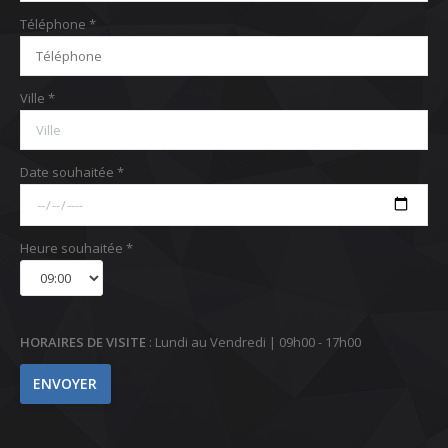
Téléphone *
Ville *
Date souhaitée *
Heure souhaitée *
HORAIRES DE VISITE
: Lundi au Vendredi | 09h00 - 17h00