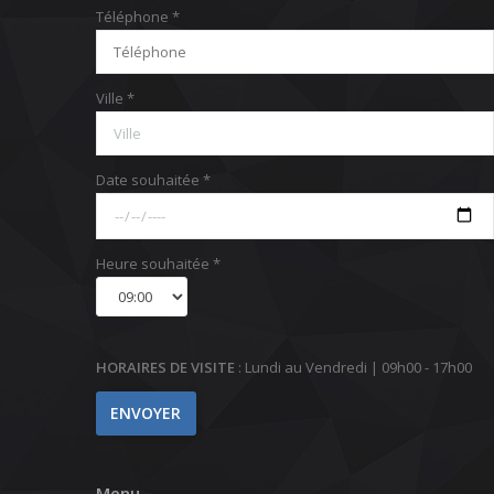
Téléphone *
Ville *
Date souhaitée *
Heure souhaitée *
HORAIRES DE VISITE
: Lundi au Vendredi | 09h00 - 17h00
Menu