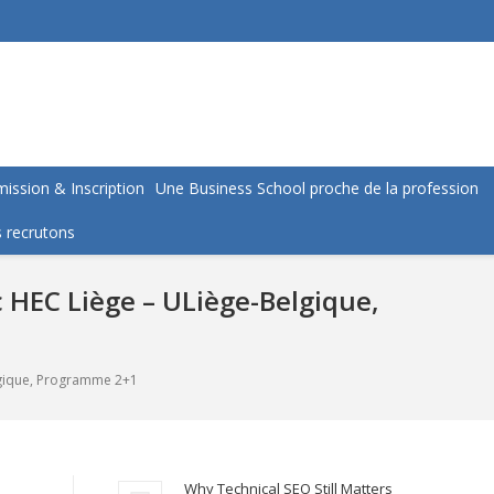
ission & Inscription
Une Business School proche de la profession
 recrutons
HEC Liège – ULiège-Belgique,
lgique, Programme 2+1
Why Technical SEO Still Matters