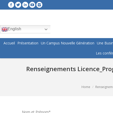
English
Accueil
Présentation
Un Campus Nouvelle Génération
Une Busin
Les confér
Renseignements Licence_Prog
You are here:
Home
Renseigneme
Nom et Prénom*