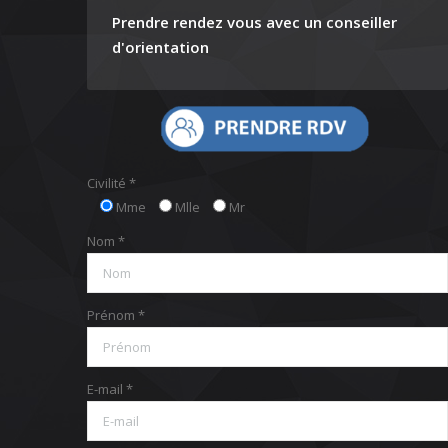
Prendre rendez vous avec un conseiller
d'orientation
Civilité *
Mme
Mlle
Mr
Nom *
Prénom *
E-mail *