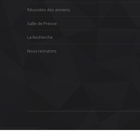
Réussites des anciens
Salle de Presse
La Recherche
Nous recrutons