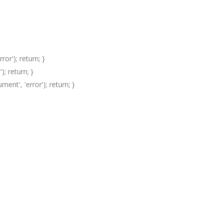
ror'); return; }
); return; }
ent', 'error'); return; }