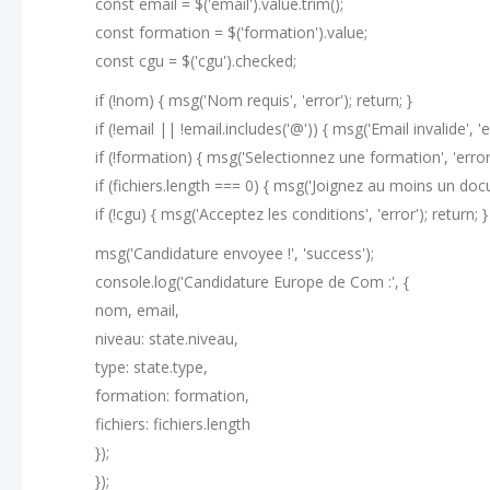
const email = $('email').value.trim();
const formation = $('formation').value;
const cgu = $('cgu').checked;
if (!nom) { msg('Nom requis', 'error'); return; }
if (!email || !email.includes('@')) { msg('Email invalide', 'er
if (!formation) { msg('Selectionnez une formation', 'error'
if (fichiers.length === 0) { msg('Joignez au moins un docum
if (!cgu) { msg('Acceptez les conditions', 'error'); return; }
msg('Candidature envoyee !', 'success');
console.log('Candidature Europe de Com :', {
nom, email,
niveau: state.niveau,
type: state.type,
formation: formation,
fichiers: fichiers.length
});
});