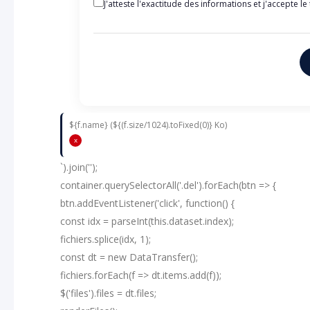
J'atteste l'exactitude des informations et j'accepte
${f.name} (${(f.size/1024).toFixed(0)} Ko)
x
`).join('');
container.querySelectorAll('.del').forEach(btn => {
btn.addEventListener('click', function() {
const idx = parseInt(this.dataset.index);
fichiers.splice(idx, 1);
const dt = new DataTransfer();
fichiers.forEach(f => dt.items.add(f));
$('files').files = dt.files;