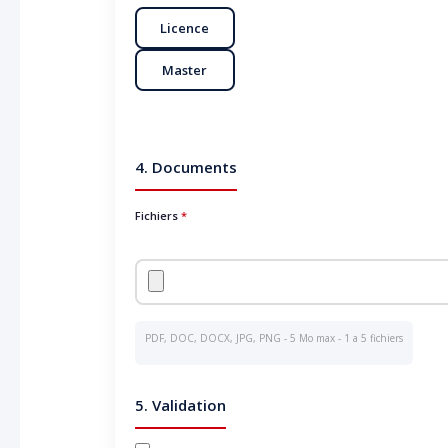
Licence
Master
4. Documents
Fichiers
*
PDF, DOC, DOCX, JPG, PNG - 5 Mo max - 1 a 5 fichiers
5. Validation