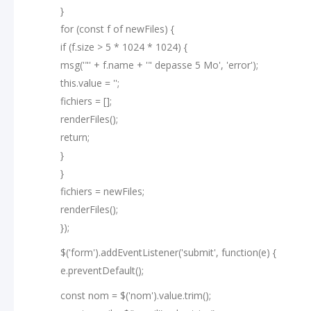
}
for (const f of newFiles) {
if (f.size > 5 * 1024 * 1024) {
msg('"' + f.name + '" depasse 5 Mo', 'error');
this.value = '';
fichiers = [];
renderFiles();
return;
}
}
fichiers = newFiles;
renderFiles();
});
$('form').addEventListener('submit', function(e) {
e.preventDefault();
const nom = $('nom').value.trim();