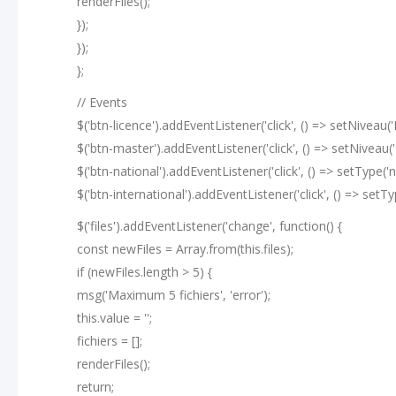
renderFiles();
});
});
};
// Events
$('btn-licence').addEventListener('click', () => setNiveau('
$('btn-master').addEventListener('click', () => setNiveau('
$('btn-national').addEventListener('click', () => setType('n
$('btn-international').addEventListener('click', () => setTyp
$('files').addEventListener('change', function() {
const newFiles = Array.from(this.files);
if (newFiles.length > 5) {
msg('Maximum 5 fichiers', 'error');
this.value = '';
fichiers = [];
renderFiles();
return;