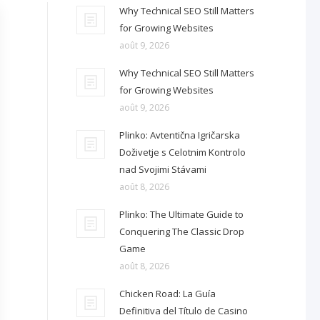
Why Technical SEO Still Matters
for Growing Websites
août 9, 2026
Why Technical SEO Still Matters
for Growing Websites
août 9, 2026
Plinko: Avtentična Igričarska
Doživetje s Celotnim Kontrolo
nad Svojimi Stávami
août 8, 2026
Plinko: The Ultimate Guide to
Conquering The Classic Drop
Game
août 8, 2026
Chicken Road: La Guía
Definitiva del Título de Casino