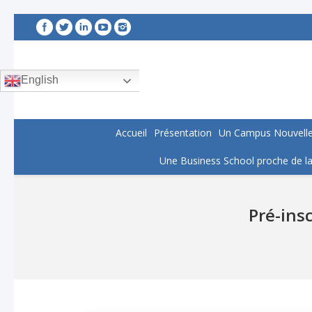
English
Accueil
Présentation
Un Campus Nouvelle
Une Business School proche de la
Pré-ins
You are here: