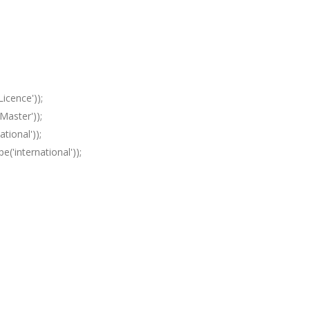
Licence'));
Master'));
ational'));
e('international'));