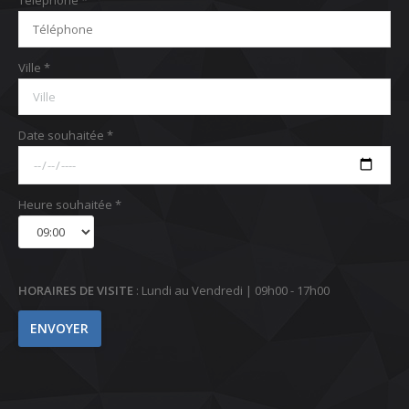
Ville *
Date souhaitée *
Heure souhaitée *
HORAIRES DE VISITE
: Lundi au Vendredi | 09h00 - 17h00