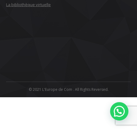
La bibliothèque virtuelle
© 2021 L'Europe de Com . All Rights Reversed.