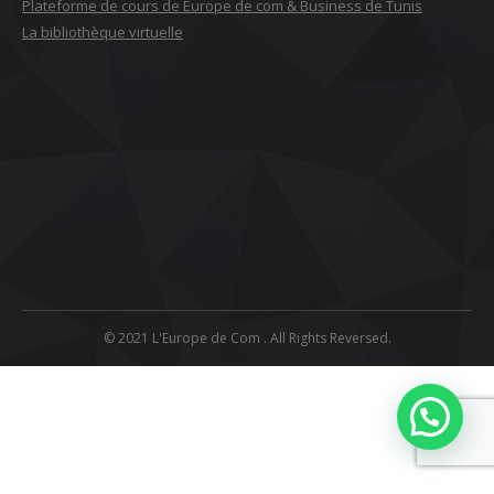
Plateforme de cours de Europe de com & Business de Tunis
La bibliothèque virtuelle
© 2021 L'Europe de Com . All Rights Reversed.