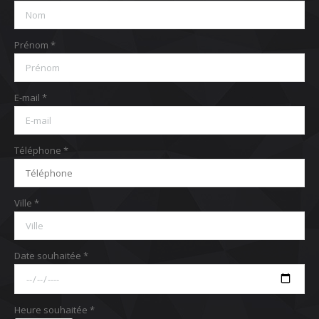
Prénom *
E-mail *
Téléphone *
Ville *
Date souhaitée *
Heure souhaitée *