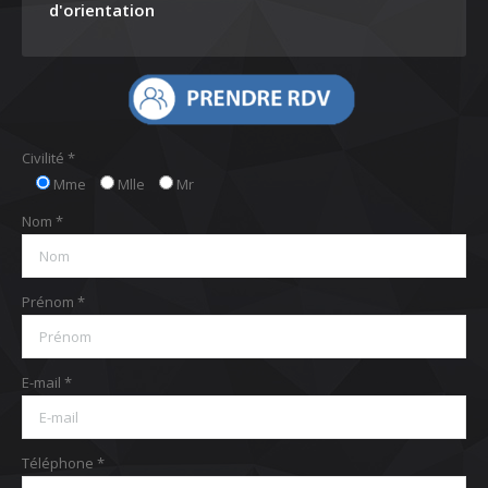
d'orientation
Civilité *
Mme
Mlle
Mr
Nom *
Prénom *
E-mail *
Téléphone *