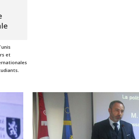
e
ale
Tunis
rs et
ernationales
tudiants.