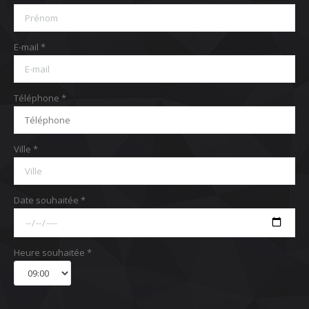
E-mail *
Téléphone *
Ville *
Date souhaitée *
Heure souhaitée *