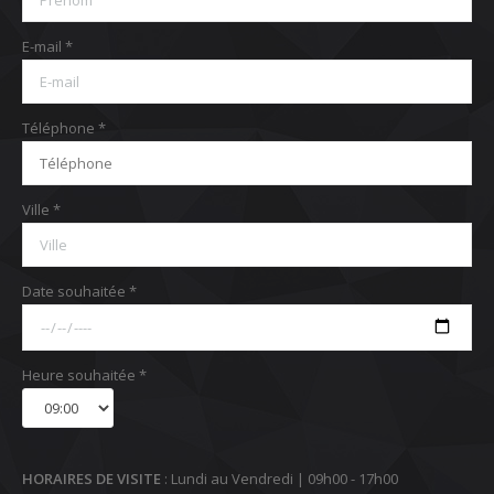
E-mail *
Téléphone *
Ville *
Date souhaitée *
Heure souhaitée *
HORAIRES DE VISITE
: Lundi au Vendredi | 09h00 - 17h00