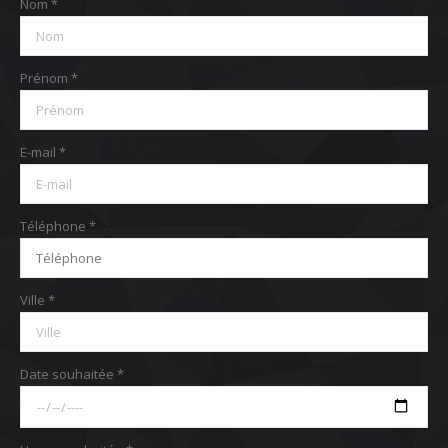
Nom *
Prénom *
E-mail *
Téléphone *
Ville *
Date souhaitée *