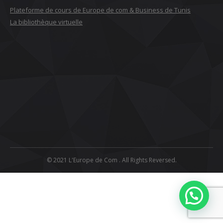
Plateforme de cours de Europe de com & Business de Tunis
La bibliothèque virtuelle
© 2021 L'Europe de Com . All Rights Reversed.