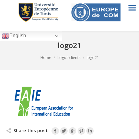
English
logo21
You are here:
Home
Logos clients
logo21
Share this post