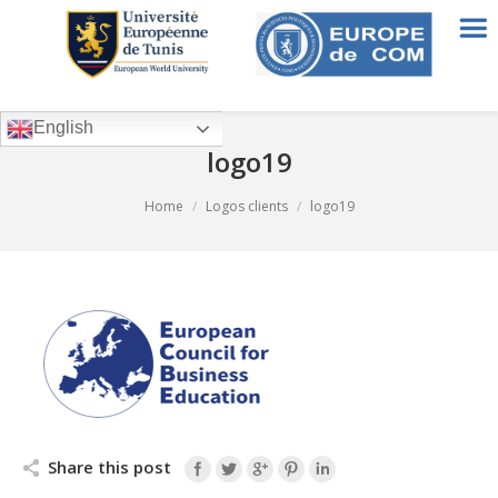
English
logo19
You are here:
Home
Logos clients
logo19
Share this post