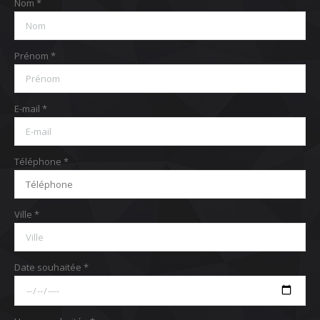
Nom *
Prénom *
E-mail *
Téléphone *
Ville *
Date souhaitée *