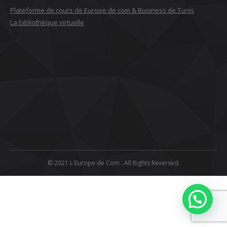
Plateforme de cours de Europe de com & Business de Tunis
La bibliothèque virtuelle
© 2021 L'Europe de Com . All Rights Reversed.