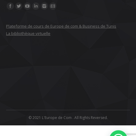
Find us on:
Plateforme de cours de Europe de com & Business de Tunis
La bibliothèque virtuelle
© 2021 L'Europe de Com . All Rights Reversed.