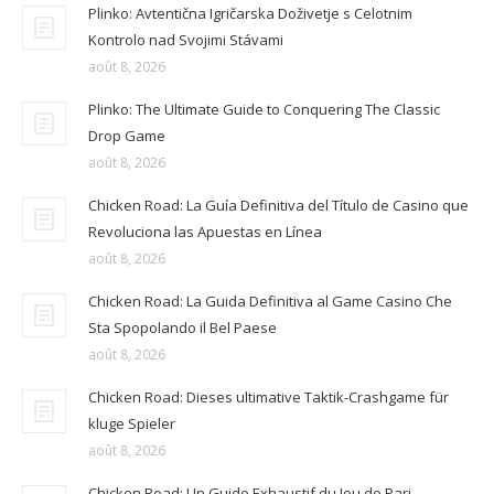
Plinko: Avtentična Igričarska Doživetje s Celotnim
Kontrolo nad Svojimi Stávami
août 8, 2026
Plinko: The Ultimate Guide to Conquering The Classic
Drop Game
août 8, 2026
Chicken Road: La Guía Definitiva del Título de Casino que
Revoluciona las Apuestas en Línea
août 8, 2026
Chicken Road: La Guida Definitiva al Game Casino Che
Sta Spopolando il Bel Paese
août 8, 2026
Chicken Road: Dieses ultimative Taktik-Crashgame für
kluge Spieler
août 8, 2026
Chicken Road: Un Guide Exhaustif du Jeu de Pari