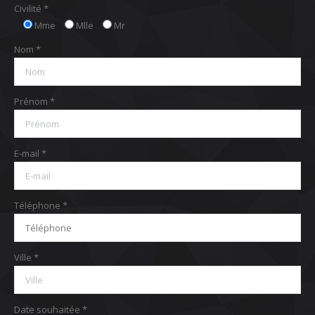
Civilité *
Mme
Mlle
Mr
Nom *
Prénom *
E-mail *
Téléphone *
Ville *
Date souhaitée *