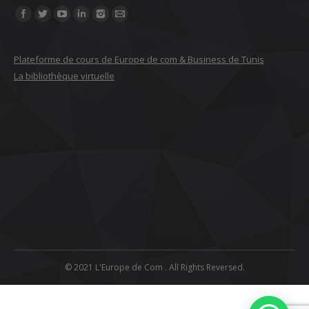
Find us on:
Plateforme de cours de Europe de com & Business de Tunis
La bibliothèque virtuelle
© 2021 L'Europe de Com . All Rights Reversed.