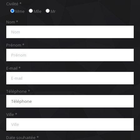
Civilité *
Mme
Mlle
Mr
Nom *
Prénom *
E-mail *
Téléphone *
Ville *
Date souhaitée *