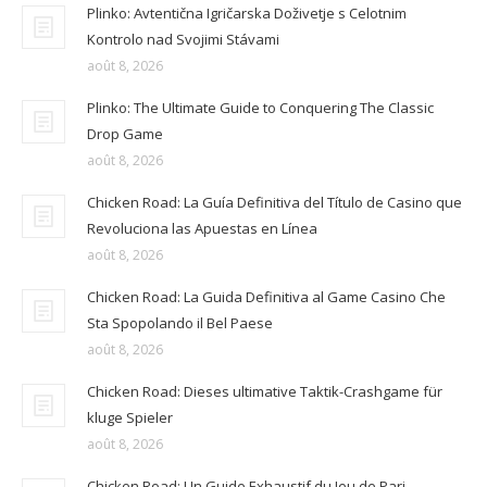
Plinko: Avtentična Igričarska Doživetje s Celotnim
Kontrolo nad Svojimi Stávami
août 8, 2026
Plinko: The Ultimate Guide to Conquering The Classic
Drop Game
août 8, 2026
Chicken Road: La Guía Definitiva del Título de Casino que
Revoluciona las Apuestas en Línea
août 8, 2026
Chicken Road: La Guida Definitiva al Game Casino Che
Sta Spopolando il Bel Paese
août 8, 2026
Chicken Road: Dieses ultimative Taktik-Crashgame für
kluge Spieler
août 8, 2026
Chicken Road: Un Guide Exhaustif du Jeu de Pari