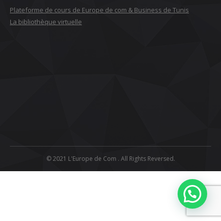
Plateforme de cours de Europe de com & Business de Tunis
La bibliothèque virtuelle
© 2021 L'Europe de Com . All Rights Reversed.