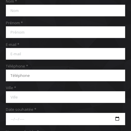
Nom *
Prénom *
E-mail *
Téléphone *
Ville *
Date souhaitée *