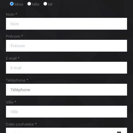
Mme
Mlle
Mr
Nom *
Prénom *
E-mail *
Téléphone *
Ville *
Date souhaitée *