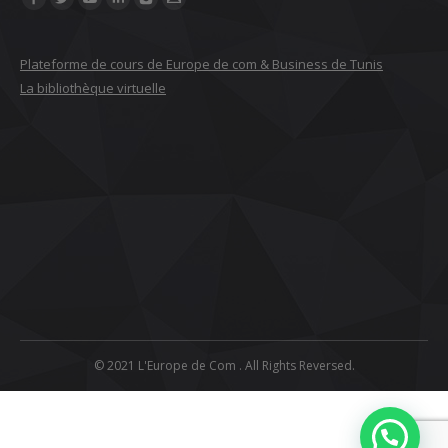
Plateforme de cours de Europe de com & Business de Tunis
La bibliothèque virtuelle
© 2021 L'Europe de Com . All Rights Reversed.