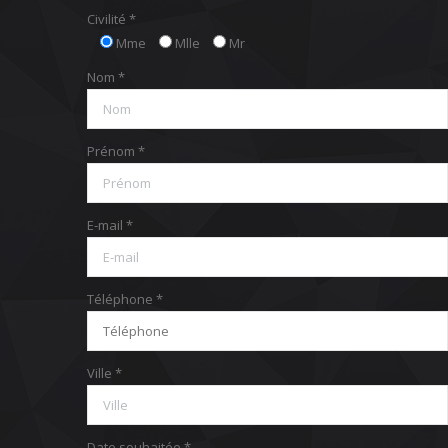
Civilité *
Mme
Mlle
Mr
Nom *
Prénom *
E-mail *
Téléphone *
Ville *
Date souhaitée *