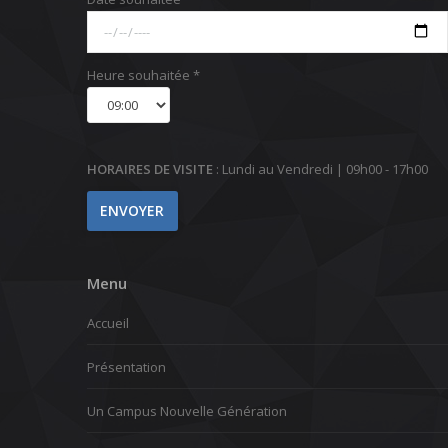
Heure souhaitée *
HORAIRES DE VISITE
: Lundi au Vendredi | 09h00 - 17h00
Menu
Accueil
Présentation
Un Campus Nouvelle Génération