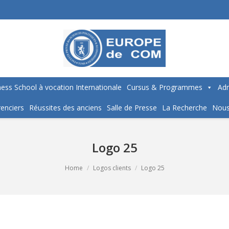
ess School à vocation Internationale
Cursus & Programmes
Adm
enciers
Réussites des anciens
Salle de Presse
La Recherche
Nous
Logo 25
Home
Logos clients
Logo 25