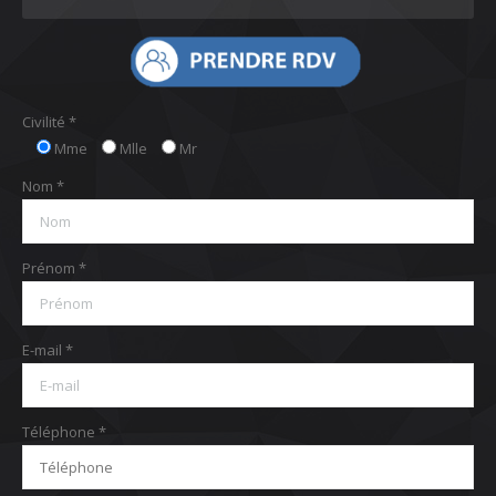
Civilité *
Mme
Mlle
Mr
Nom *
Prénom *
E-mail *
Téléphone *