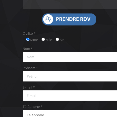
Civilité *
Mme
Mlle
Mr
Nom *
Prénom *
E-mail *
Téléphone *