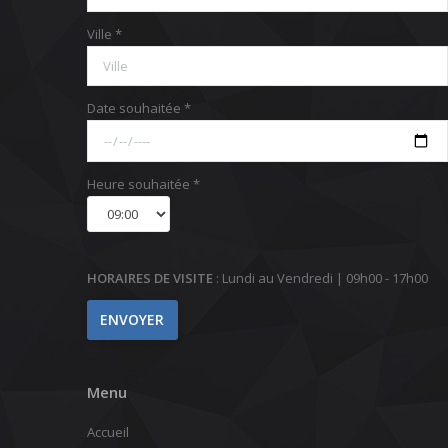
Ville *
Date souhaitée *
Heure souhaitée *
HORAIRES DE VISITE
: Lundi au Vendredi | 09h00 - 17h00
Menu
Accueil