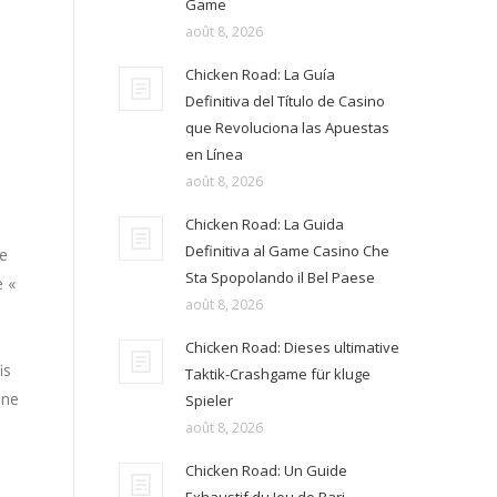
Game
août 8, 2026
Chicken Road: La Guía
Definitiva del Título de Casino
que Revoluciona las Apuestas
en Línea
août 8, 2026
Chicken Road: La Guida
Definitiva al Game Casino Che
de
Sta Spopolando il Bel Paese
e «
août 8, 2026
Chicken Road: Dieses ultimative
is
Taktik-Crashgame für kluge
une
Spieler
août 8, 2026
Chicken Road: Un Guide