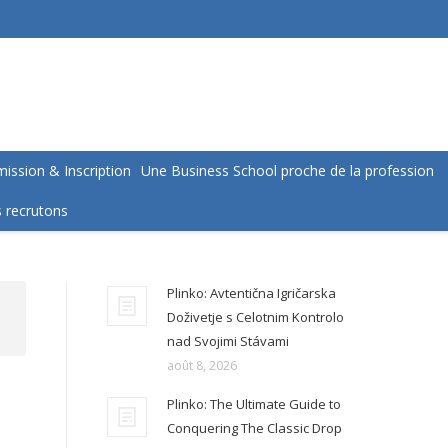
ission & Inscription
Une Business School proche de la profession
 recrutons
Plinko: Avtentična Igričarska
Doživetje s Celotnim Kontrolo
nad Svojimi Stávami
août 8, 2026
Plinko: The Ultimate Guide to
Conquering The Classic Drop