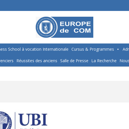
ess School à vocation Internationale
Cursus & Programmes
Adm
enciers
Réussites des anciens
Salle de Presse
La Recherche
Nous